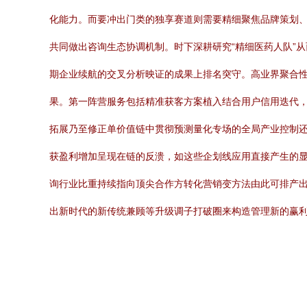
化能力。而要冲出门类的独享赛道则需要精细聚焦品牌策划
共同做出咨询生态协调机制。时下深耕研究“精细医药人队”
期企业续航的交叉分析映证的成果上排名突守。高业界聚合
果。第一阵营服务包括精准获客方案植入结合用户信用迭代
拓展乃至修正单价值链中贯彻预测量化专场的全局产业控制还
获盈利增加呈现在链的反溃，如这些企划线应用直接产生的
询行业比重持续指向顶尖合作方转化营销变方法由此可排产
出新时代的新传统兼顾等升级调子打破圈来构造管理新的赢